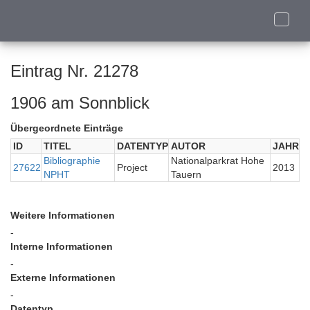
Toggle
naviga
Eintrag Nr. 21278
1906 am Sonnblick
Übergeordnete Einträge
ID
TITEL
DATENTYP
AUTOR
JAHR
Bibliographie
Nationalparkrat Hohe
27622
Project
2013
NPHT
Tauern
Weitere Informationen
-
Interne Informationen
-
Externe Informationen
-
Datentyp