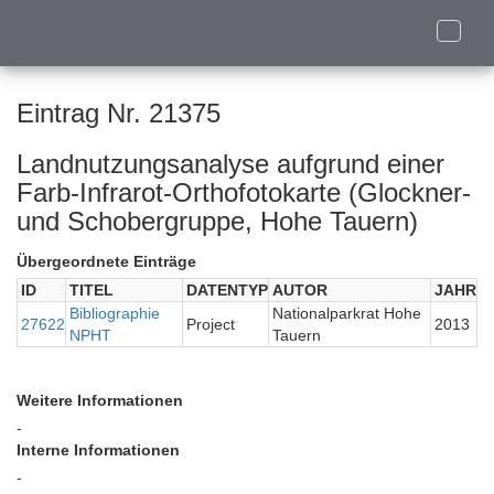
Toggle
naviga
Eintrag Nr. 21375
Landnutzungsanalyse aufgrund einer
Farb-Infrarot-Orthofotokarte (Glockner-
und Schobergruppe, Hohe Tauern)
Übergeordnete Einträge
ID
TITEL
DATENTYP
AUTOR
JAHR
Bibliographie
Nationalparkrat Hohe
27622
Project
2013
NPHT
Tauern
Weitere Informationen
-
Interne Informationen
-