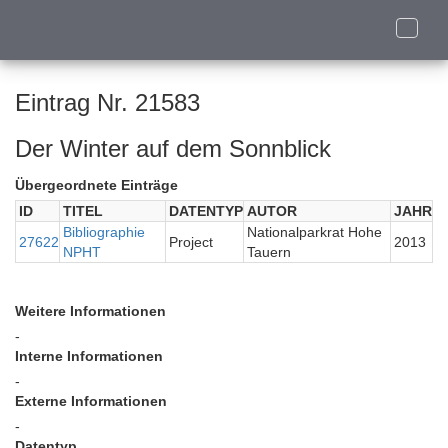
Toggle
naviga
Eintrag Nr. 21583
Der Winter auf dem Sonnblick
Übergeordnete Einträge
ID
TITEL
DATENTYP
AUTOR
JAHR
Bibliographie
Nationalparkrat Hohe
27622
Project
2013
NPHT
Tauern
Weitere Informationen
-
Interne Informationen
-
Externe Informationen
-
Datentyp