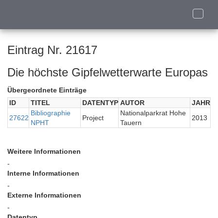
Toggle
naviga
Eintrag Nr. 21617
Die höchste Gipfelwetterwarte Europas
Übergeordnete Einträge
ID
TITEL
DATENTYP
AUTOR
JAHR
Bibliographie
Nationalparkrat Hohe
27622
Project
2013
NPHT
Tauern
Weitere Informationen
-
Interne Informationen
-
Externe Informationen
-
Datentyp