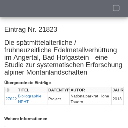
Toggle
naviga
Eintrag Nr. 21823
Die spätmittelalterliche /
frühneuzeitliche Edelmetallverhüttung
im Angertal, Bad Hofgastein - eine
Studie zur systematischen Erforschung
alpiner Montanlandschaften
Übergeordnete Einträge
ID
TITEL
DATENTYP
AUTOR
JAHR
Bibliographie
Nationalparkrat Hohe
27622
Project
2013
NPHT
Tauern
Weitere Informationen
-