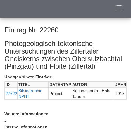
Toggle
naviga
Eintrag Nr. 22260
Photogeologisch-tektonische
Untersuchungen des Zillertaler
Gneiskerns zwischen Obersulzbachtal
(Pinzgau) und Floite (Zillertal)
Übergeordnete Einträge
ID
TITEL
DATENTYP
AUTOR
JAHR
Bibliographie
Nationalparkrat Hohe
27622
Project
2013
NPHT
Tauern
Weitere Informationen
-
Interne Informationen