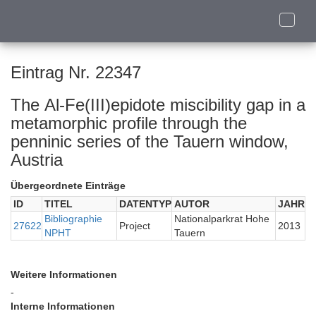
Toggle
naviga
Eintrag Nr. 22347
The Al-Fe(III)epidote miscibility gap in a
metamorphic profile through the
penninic series of the Tauern window,
Austria
Übergeordnete Einträge
ID
TITEL
DATENTYP
AUTOR
JAHR
Bibliographie
Nationalparkrat Hohe
27622
Project
2013
NPHT
Tauern
Weitere Informationen
-
Interne Informationen