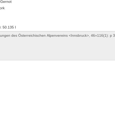
, Gernot
ork
 50.135 I