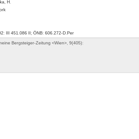
ka, H.
ork
: III 451.086 II; ÖNB: 606.272-D.Per