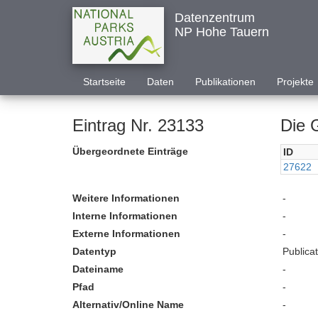
Datenzentrum
NP Hohe Tauern
Startseite
Daten
Publikationen
Projekte
Eintrag Nr. 23133
Die 
Übergeordnete Einträge
ID
27622
Weitere Informationen
-
Interne Informationen
-
Externe Informationen
-
Datentyp
Publica
Dateiname
-
Pfad
-
Alternativ/Online Name
-