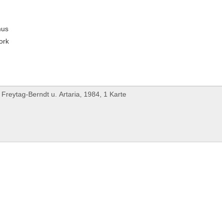
mus
ork