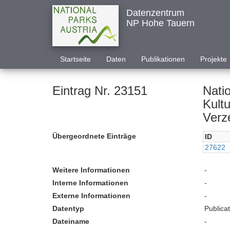
Datenzentrum
NP Hohe Tauern
Startseite
Daten
Publikationen
Projekte
Eintrag Nr. 23151
Nati
Kultu
Verz
Übergeordnete Einträge
ID
27622
Weitere Informationen
-
Interne Informationen
-
Externe Informationen
-
Datentyp
Publica
Dateiname
-