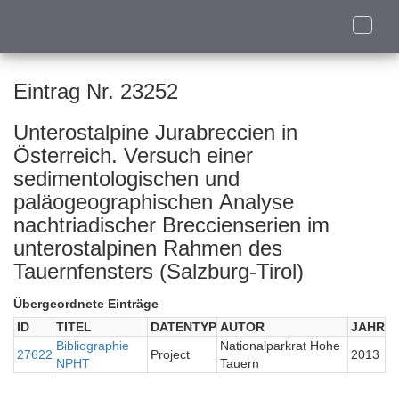
Toggle
naviga
Eintrag Nr. 23252
Unterostalpine Jurabreccien in
Österreich. Versuch einer
sedimentologischen und
paläogeographischen Analyse
nachtriadischer Breccienserien im
unterostalpinen Rahmen des
Tauernfensters (Salzburg-Tirol)
Übergeordnete Einträge
ID
TITEL
DATENTYP
AUTOR
JAHR
Bibliographie
Nationalparkrat Hohe
27622
Project
2013
NPHT
Tauern