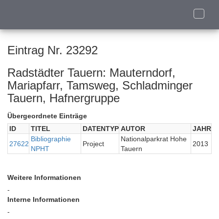
Toggle
naviga
Eintrag Nr. 23292
Radstädter Tauern: Mauterndorf,
Mariapfarr, Tamsweg, Schladminger
Tauern, Hafnergruppe
Übergeordnete Einträge
ID
TITEL
DATENTYP
AUTOR
JAHR
Bibliographie
Nationalparkrat Hohe
27622
Project
2013
NPHT
Tauern
Weitere Informationen
-
Interne Informationen
-