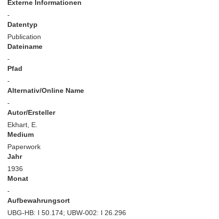
Externe Informationen
-
Datentyp
Publication
Dateiname
-
Pfad
-
Alternativ/Online Name
-
Autor/Ersteller
Ekhart, E.
Medium
Paperwork
Jahr
1936
Monat
-
Aufbewahrungsort
UBG-HB: I 50.174; UBW-002: I 26.296