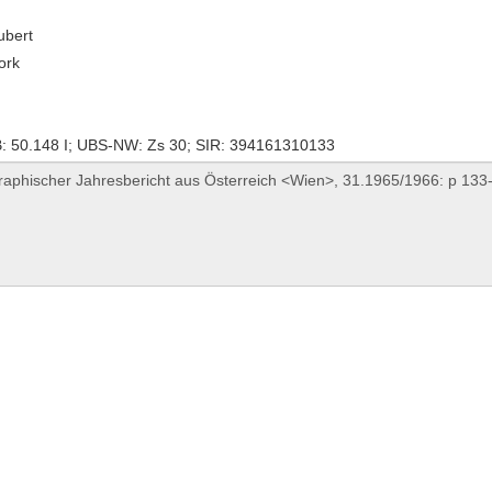
ubert
ork
 50.148 I; UBS-NW: Zs 30; SIR: 394161310133