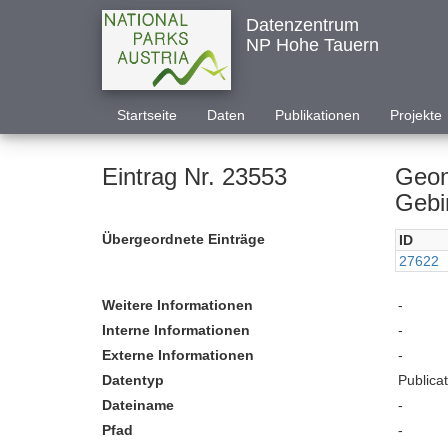
Datenzentrum
NP Hohe Tauern
Startseite
Daten
Publikationen
Projekte
Eintrag Nr. 23553
Geom
Gebi
Übergeordnete Einträge
ID
27622
Weitere Informationen
-
Interne Informationen
-
Externe Informationen
-
Datentyp
Publica
Dateiname
-
Pfad
-