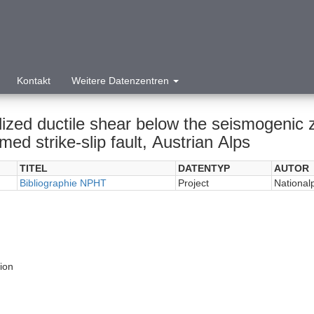
Kontakt
Weitere Datenzentren
ized ductile shear below the seismogenic z
ed strike-slip fault, Austrian Alps
TITEL
DATENTYP
AUTOR
Bibliographie NPHT
Project
National
tion