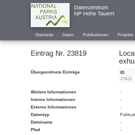
Datenzentrum
NP Hohe Tauern
Startseite
Daten
Publikationen
Projekte
Eintrag Nr. 23819
Local
exhum
Übergeordnete Einträge
ID
27622
Weitere Informationen
-
Interne Informationen
-
Externe Informationen
-
Datentyp
Publica
Dateiname
-
Pfad
-