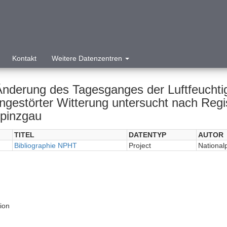
Kontakt
Weitere Datenzentren
Änderung des Tagesganges der Luftfeuchtig
ungestörter Witterung untersucht nach Reg
pinzgau
TITEL
DATENTYP
AUTOR
Bibliographie NPHT
Project
National
tion