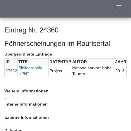
Toggle
naviga
Eintrag Nr. 24360
Föhnerscheinungen im Raurisertal
Übergeordnete Einträge
ID
TITEL
DATENTYP
AUTOR
JAHR
Bibliographie
Nationalparkrat Hohe
27622
Project
2013
NPHT
Tauern
Weitere Informationen
-
Interne Informationen
-
Externe Informationen
-
Datentyp