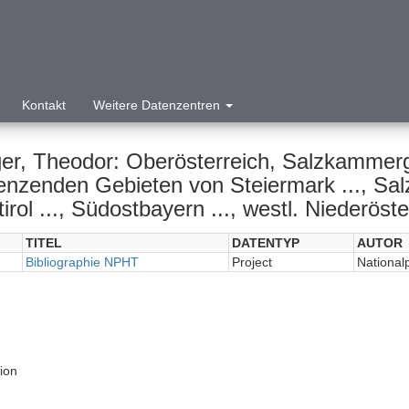
Kontakt
Weitere Datenzentren
ger, Theodor: Oberösterreich, Salzkammergu
nzenden Gebieten von Steiermark ..., Salzb
irol ..., Südostbayern ..., westl. Niederöste
TITEL
DATENTYP
AUTOR
Bibliographie NPHT
Project
National
tion