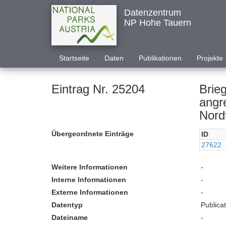
Datenzentrum
NP Hohe Tauern
Startseite
Daten
Publikationen
Projekte
Eintrag Nr. 25204
Brie
angre
Nordt
Übergeordnete Einträge
ID
27622
Weitere Informationen
-
Interne Informationen
-
Externe Informationen
-
Datentyp
Publica
Dateiname
-