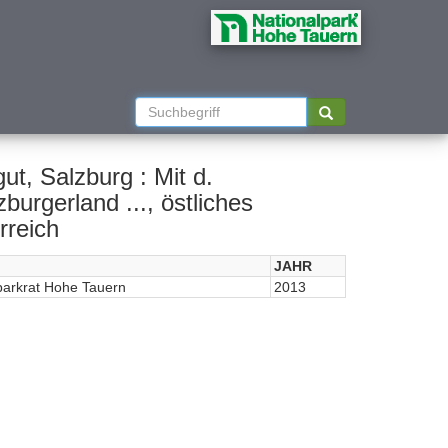
t, Salzburg : Mit d.
urgerland ..., östliches
rreich
JAHR
parkrat Hohe Tauern
2013