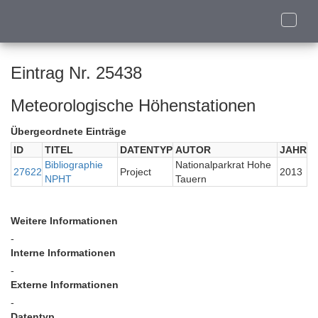
Toggle
naviga
Eintrag Nr. 25438
Meteorologische Höhenstationen
Übergeordnete Einträge
ID
TITEL
DATENTYP
AUTOR
JAHR
Bibliographie
Nationalparkrat Hohe
27622
Project
2013
NPHT
Tauern
Weitere Informationen
-
Interne Informationen
-
Externe Informationen
-
Datentyp