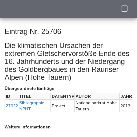
Toggle
naviga
Eintrag Nr. 25706
Die klimatischen Ursachen der
extremen Gletschervorstöße Ende des
16. Jahrhunderts und der Niedergang
des Goldbergbaues in den Rauriser
Alpen (Hohe Tauern)
Übergeordnete Einträge
ID
TITEL
DATENTYP
AUTOR
JAHR
Bibliographie
Nationalparkrat Hohe
27622
Project
2013
NPHT
Tauern
Weitere Informationen
-