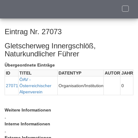
Toggle
naviga
Eintrag Nr. 27073
Gletscherweg Innergschlöß,
Naturkundlicher Führer
Übergeordnete Einträge
ID
TITEL
DATENTYP
AUTOR
JAHR
ÖAV -
27071
Österreichischer
Organisation/Institution
0
Alpenverein
Weitere Informationen
-
Interne Informationen
-
Externe Informationen