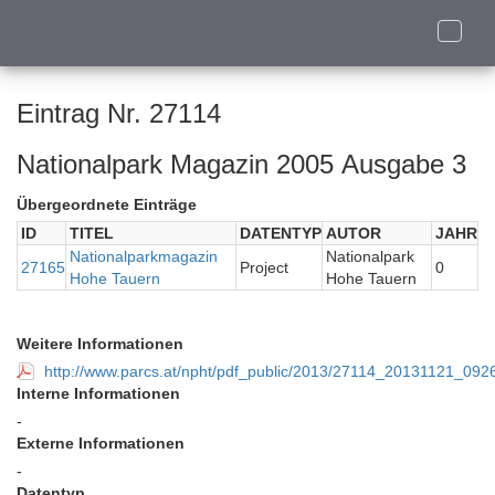
Toggle
naviga
Eintrag Nr. 27114
Nationalpark Magazin 2005 Ausgabe 3
Übergeordnete Einträge
ID
TITEL
DATENTYP
AUTOR
JAHR
Nationalparkmagazin
Nationalpark
27165
Project
0
Hohe Tauern
Hohe Tauern
Weitere Informationen
http://www.parcs.at/npht/pdf_public/2013/27114_20131121_09
Interne Informationen
-
Externe Informationen
-
Datentyp