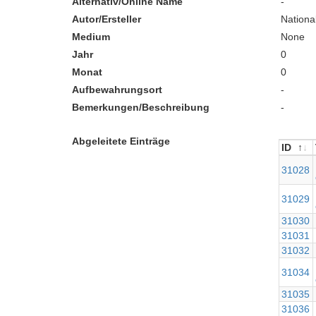
Alternativ/Online Name
-
Autor/Ersteller
Nationa
Medium
None
Jahr
0
Monat
0
Aufbewahrungsort
-
Bemerkungen/Beschreibung
-
Abgeleitete Einträge
ID
ID
31028
31029
31030
31031
31032
31034
31035
31036