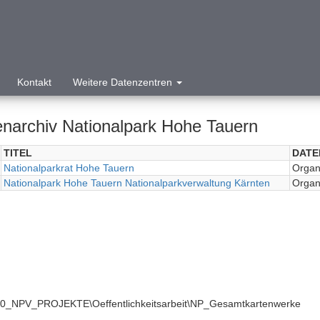
Kontakt
Weitere Datenzentren
enarchiv Nationalpark Hohe Tauern
TITEL
DATE
Nationalparkrat Hohe Tauern
Organi
Nationalpark Hohe Tauern Nationalparkverwaltung Kärnten
Organi
E\0_NPV_PROJEKTE\Oeffentlichkeitsarbeit\NP_Gesamtkartenwerke