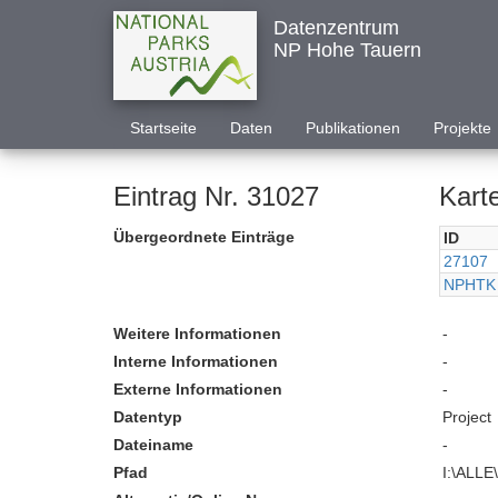
Datenzentrum
NP Hohe Tauern
Startseite
Daten
Publikationen
Projekte
Eintrag Nr. 31027
Kart
Übergeordnete Einträge
ID
27107
NPHTK
Weitere Informationen
-
Interne Informationen
-
Externe Informationen
-
Datentyp
Project
Dateiname
-
Pfad
I:\ALL