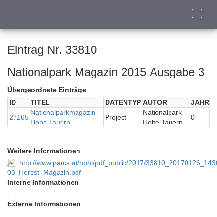
Toggle
naviga
Eintrag Nr. 33810
Nationalpark Magazin 2015 Ausgabe 3
Übergeordnete Einträge
ID
TITEL
DATENTYP
AUTOR
JAHR
Nationalparkmagazin
Nationalpark
27165
Project
0
Hohe Tauern
Hohe Tauern
Weitere Informationen
http://www.parcs.at/npht/pdf_public/2017/33810_20170126_14
03_Herbst_Magazin.pdf
Interne Informationen
-
Externe Informationen
-