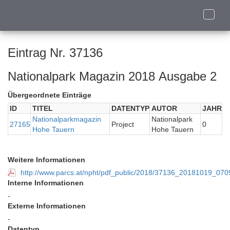
Toggle
naviga
Eintrag Nr. 37136
Nationalpark Magazin 2018 Ausgabe 2
Übergeordnete Einträge
ID
TITEL
DATENTYP
AUTOR
JAHR
Nationalparkmagazin
Nationalpark
27165
Project
0
Hohe Tauern
Hohe Tauern
Weitere Informationen
http://www.parcs.at/npht/pdf_public/2018/37136_20181019_0
Interne Informationen
-
Externe Informationen
-
Datentyp