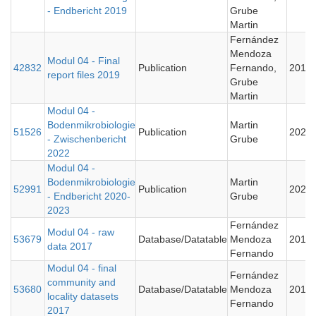
- Endbericht 2019
Grube
Martin
Fernández
Mendoza
Modul 04 - Final
42832
Publication
Fernando,
2019
report files 2019
Grube
Martin
Modul 04 -
Bodenmikrobiologie
Martin
51526
Publication
2022
- Zwischenbericht
Grube
2022
Modul 04 -
Bodenmikrobiologie
Martin
52991
Publication
2023
- Endbericht 2020-
Grube
2023
Fernández
Modul 04 - raw
53679
Database/Datatable
Mendoza
2019
data 2017
Fernando
Modul 04 - final
Fernández
community and
53680
Database/Datatable
Mendoza
2019
locality datasets
Fernando
2017