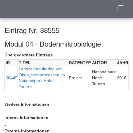
Toggle
naviga
Eintrag Nr. 38555
Modul 04 - Bodenmikrobiologie
Übergeordnete Einträge
ID
TITEL
DATENTYP
AUTOR
JAHR
Langzeitmonitoring von
Nationalpark
Ökosystemprozessen im
36449
Project
Hohe
2016
Nationalpark Hohe
Tauern
Tauern
Weitere Informationen
-
Interne Informationen
-
Externe Informationen