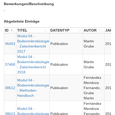
Bemerkungen/Beschreibung
-
Abgeleitete Einträge
ID
TITEL
DATENTYP
AUTOR
JAHR
ID
TITEL
Modul 04 -
DATENTYP
AUTOR
JAHR
Bodenmikrobiologie
Martin
36453
Publication
2017
- Zwischenbericht
Grube
2017
Modul 04 -
Bodenmikrobiologie
Martin
37468
Publication
2018
- Zwischenbericht
Grube
2018
Fernández
Modul 04 -
Mendoza
Bodenmikrobiologie
38612
Publication
Fernando,
2019
- Methoden-
Grube
Handbuch
Martin
Fernández
Modul 04 -
Mendoza
38613
Bodenmikrobiologie
Publication
Fernando,
2019