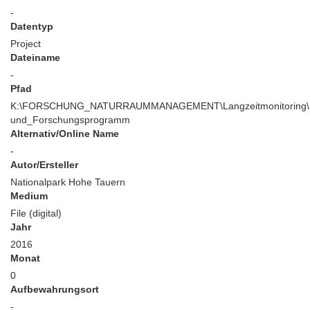
-
Datentyp
Project
Dateiname
-
Pfad
K:\FORSCHUNG_NATURRAUMMANAGEMENT\Langzeitmonitoring\Mo
und_Forschungsprogramm
Alternativ/Online Name
-
Autor/Ersteller
Nationalpark Hohe Tauern
Medium
File (digital)
Jahr
2016
Monat
0
Aufbewahrungsort
-