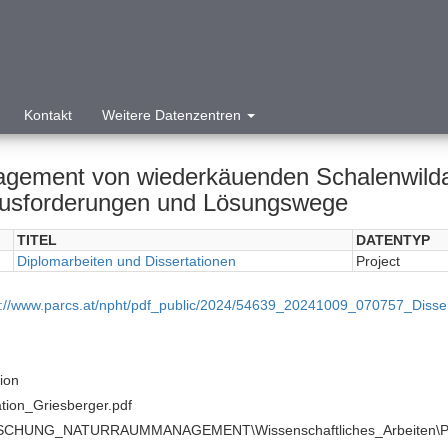
Kontakt
Weitere Datenzentren
gement von wiederkäuenden Schalenwildar
usforderungen und Lösungswege
TITEL
DATENTYP
Diplomarbeiten und Dissertationen
Project
p://www.parcs.at/npht/pdf_public/2024/54639_20241009_070757_Disser
tion
ation_Griesberger.pdf
SCHUNG_NATURRAUMMANAGEMENT\Wissenschaftliches_Arbeiten\Publ