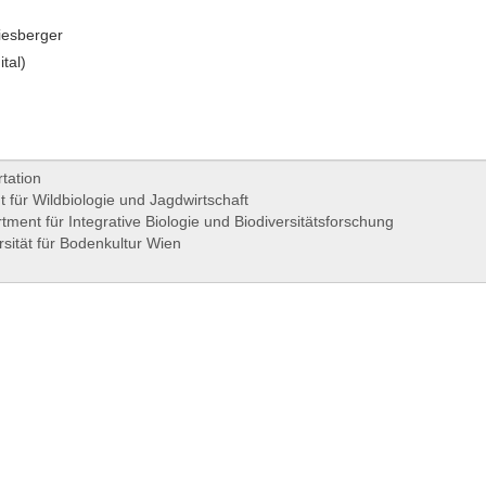
iesberger
ital)