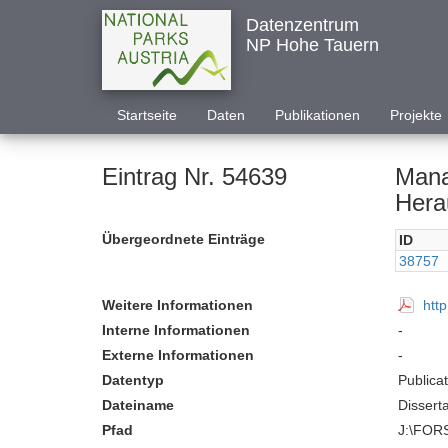
Datenzentrum
NP Hohe Tauern
Startseite
Daten
Publikationen
Projekte
Eintrag Nr. 54639
Mana
Hera
Übergeordnete Einträge
ID
38757
Weitere Informationen
htt
Interne Informationen
-
Externe Informationen
-
Datentyp
Publica
Dateiname
Dissert
Pfad
J:\FOR