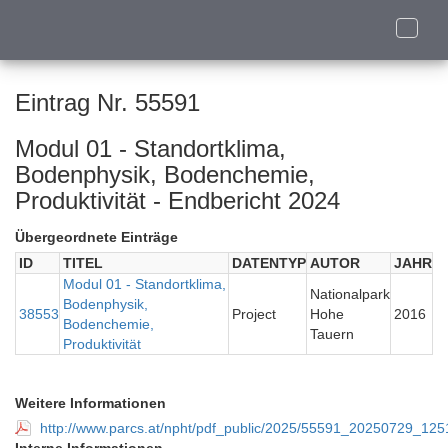
Toggle
naviga
Eintrag Nr. 55591
Modul 01 - Standortklima,
Bodenphysik, Bodenchemie,
Produktivität - Endbericht 2024
Übergeordnete Einträge
ID
TITEL
DATENTYP
AUTOR
JAHR
Modul 01 - Standortklima,
Nationalpark
Bodenphysik,
38553
Project
Hohe
2016
Bodenchemie,
Tauern
Produktivität
Weitere Informationen
http://www.parcs.at/npht/pdf_public/2025/55591_20250729_1