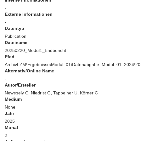
Interne Informationen
-
Externe Informationen
-
Datentyp
Publication
Dateiname
20250220_Modul1_Endbericht
Pfad
ArchivLZM\Ergebnisse\Modul_01\Datenabgabe_Modul_01_2024\202
Alternativ/Online Name
-
Autor/Ersteller
Newesely C, Niedrist G, Tappeiner U, Körner C
Medium
None
Jahr
2025
Monat
2