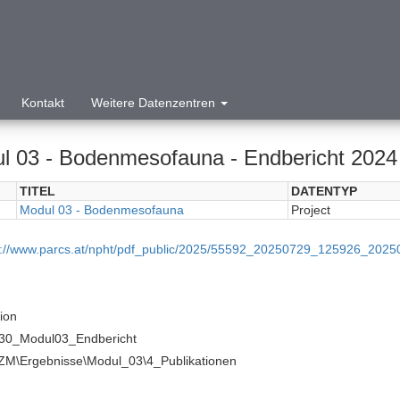
Kontakt
Weitere Datenzentren
l 03 - Bodenmesofauna - Endbericht 2024
TITEL
DATENTYP
Modul 03 - Bodenmesofauna
Project
p://www.parcs.at/npht/pdf_public/2025/55592_20250729_125926_202
tion
30_Modul03_Endbericht
ZM\Ergebnisse\Modul_03\4_Publikationen