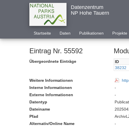
Datenzentrum
NP Hohe Tauern
Startseite
Daten
Publikationen
Projekte
Eintrag Nr. 55592
Modu
Übergeordnete Einträge
ID
38232
Weitere Informationen
htt
Interne Informationen
-
Externe Informationen
-
Datentyp
Publica
Dateiname
202504
Pfad
ArchivL
Alternativ/Online Name
-