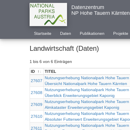
Datenzentrum
NP Hohe Tauern Kärnten
Startseite
Daten
Publikationen
Projekte
Landwirtschaft (Daten)
1 bis 6 von 6 Einträgen
ID
TITEL
ID
TITEL
Nutzungserhebung Nationalpark Hohe Tauern 
27607
Übersicht Nationalpark Hohe Tauern Kärnten
Nutzungserhebung Nationalpark Hohe Tauern 
27608
Überblick Erweiterungsgebiet Kaponig
Nutzungserhebung Nationalpark Hohe Tauern 
27609
Almkataster Erweiterungsgebiet Kaponig
Nutzungserhebung Nationalpark Hohe Tauern 
27610
Absoluter Futterwert Erweiterungsgebiet Kapo
Nutzungserhebung Nationalpark Hohe Tauern 
27611