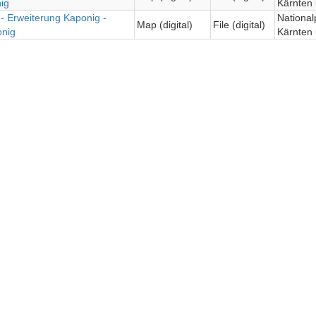
ig
Kärnten
- Erweiterung Kaponig -
Nationa
Map (digital)
File (digital)
onig
Kärnten