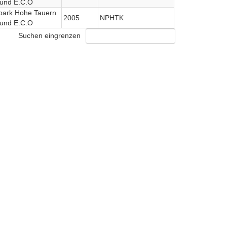
 und E.C.O
lpark Hohe Tauern
2005
NPHTK
 und E.C.O
Suchen eingrenzen