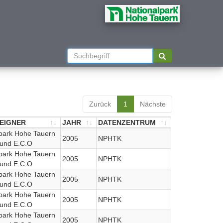
Zurück
1
Nächste
EIGNER
JAHR
DATENZENTRUM
EIGNER
lpark Hohe Tauern
JAHR
DATENZENTRUM
2005
NPHTK
 und E.C.O
lpark Hohe Tauern
2005
NPHTK
 und E.C.O
lpark Hohe Tauern
2005
NPHTK
 und E.C.O
lpark Hohe Tauern
2005
NPHTK
 und E.C.O
lpark Hohe Tauern
2005
NPHTK