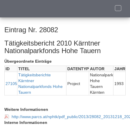
Toggle
naviga
Eintrag Nr. 28082
Tätigkeitsbericht 2010 Kärntner
Nationalparkfonds Hohe Tauern
Übergeordnete Einträge
ID
TITEL
DATENTYP
AUTOR
JAHR
Tätigkeitsberichte
Nationalpark
Kärntner
Hohe
27105
Project
1993
Nationalparkfonds Hohe
Tauern
Tauern
Kärnten
Weitere Informationen
http://www.parcs.at/nphtk/pdf_public/2013/28082_20131218_2
Interne Informationen
-