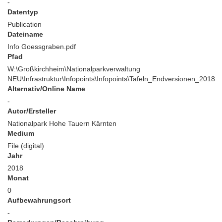
-
Datentyp
Publication
Dateiname
Info Goessgraben.pdf
Pfad
W:\Großkirchheim\Nationalparkverwaltung
NEU\Infrastruktur\Infopoints\Infopoints\Tafeln_Endversionen_2018
Alternativ/Online Name
-
Autor/Ersteller
Nationalpark Hohe Tauern Kärnten
Medium
File (digital)
Jahr
2018
Monat
0
Aufbewahrungsort
-