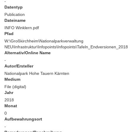
-
Datentyp
Publication
Dateiname
INFO Winklern.pdf
Pfad
W:\Großkirchheim\Nationalparkverwaltung
NEU\Infrastruktur\Infopoints\Infopoints\Tafeln_Endversionen_2018
Alternativ/Online Name
-
Autor/Ersteller
Nationalpark Hohe Tauern Kärnten
Medium
File (digital)
Jahr
2018
Monat
0
Aufbewahrungsort
-