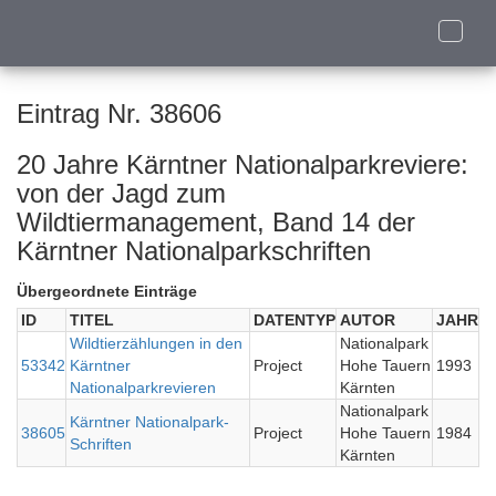
Toggle
naviga
Eintrag Nr. 38606
20 Jahre Kärntner Nationalparkreviere:
von der Jagd zum
Wildtiermanagement, Band 14 der
Kärntner Nationalparkschriften
Übergeordnete Einträge
ID
TITEL
DATENTYP
AUTOR
JAHR
Wildtierzählungen in den
Nationalpark
53342
Kärntner
Project
Hohe Tauern
1993
Nationalparkrevieren
Kärnten
Nationalpark
Kärntner Nationalpark-
38605
Project
Hohe Tauern
1984
Schriften
Kärnten