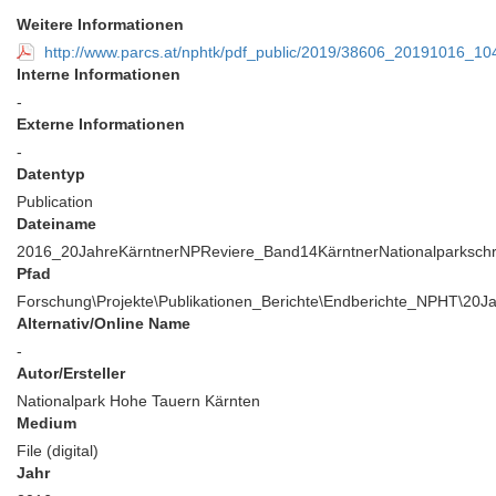
Weitere Informationen
http://www.parcs.at/nphtk/pdf_public/2019/38606_20191016_1
Interne Informationen
-
Externe Informationen
-
Datentyp
Publication
Dateiname
2016_20JahreKärntnerNPReviere_Band14KärntnerNationalparkschri
Pfad
Forschung\Projekte\Publikationen_Berichte\Endberichte_NPHT\20Ja
Alternativ/Online Name
-
Autor/Ersteller
Nationalpark Hohe Tauern Kärnten
Medium
File (digital)
Jahr