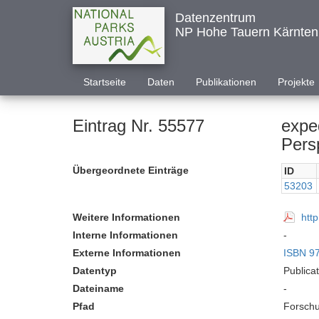
Datenzentrum
NP Hohe Tauern Kärnten
Startseite
Daten
Publikationen
Projekte
Eintrag Nr. 55577
expe
Pers
Übergeordnete Einträge
ID
53203
Weitere Informationen
htt
Interne Informationen
-
Externe Informationen
ISBN 9
Datentyp
Publica
Dateiname
-
Pfad
Forschu