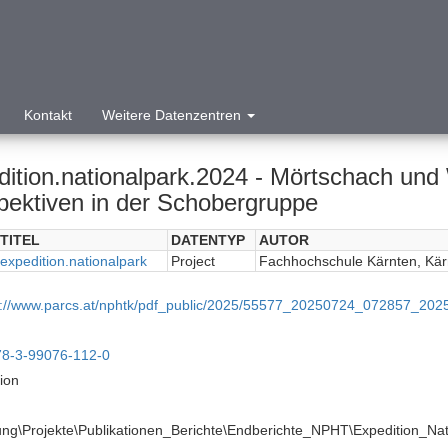
Kontakt
Weitere Datenzentren
dition.nationalpark.2024 - Mörtschach und 
pektiven in der Schobergruppe
TITEL
DATENTYP
AUTOR
expedition.nationalpark
Project
Fachhochschule Kärnten, Kär
p://www.parcs.at/nphtk/pdf_public/2025/55577_20250724_072857_202
78-3-99076-112-0
tion
ng\Projekte\Publikationen_Berichte\Endberichte_NPHT\Expedition_Na