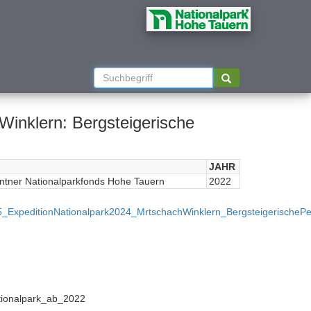
Winklern: Bergsteigerische
JAHR
ntner Nationalparkfonds Hohe Tauern
2022
5_ExpeditionNationalpark2024_MrtschachWinklern_BergsteigerischePe
tionalpark_ab_2022