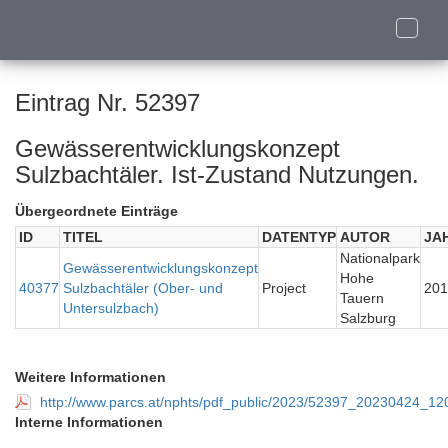
Toggle
naviga
Eintrag Nr. 52397
Gewässerentwicklungskonzept
Sulzbachtäler. Ist-Zustand Nutzungen.
Übergeordnete Einträge
ID
TITEL
DATENTYP
AUTOR
JA
Nationalpark
Gewässerentwicklungskonzept
Hohe
40377
Sulzbachtäler (Ober- und
Project
201
Tauern
Untersulzbach)
Salzburg
Weitere Informationen
http://www.parcs.at/nphts/pdf_public/2023/52397_20230424
Interne Informationen
-