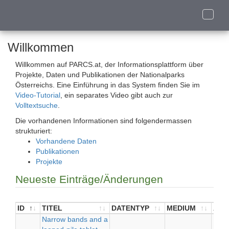
Toggle
naviga
Willkommen
Willkommen auf PARCS.at, der Informationsplattform über
Projekte, Daten und Publikationen der Nationalparks
Österreichs. Eine Einführung in das System finden Sie im
Video-Tutorial
, ein separates Video gibt auch zur
Volltextsuche
.
Die vorhandenen Informationen sind folgendermassen
strukturiert:
Vorhandene Daten
Publikationen
Projekte
Neueste Einträge/Änderungen
ID
TITEL
DATENTYP
MEDIUM
AUT
ID
TITEL
Narrow bands and a
DATENTYP
MEDIUM
AUT