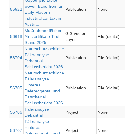
looped-pile tablet-
woven band from an
Katri
56522
Publication
None
Early Modern
Nutz
industrial context in
Austria.
Maßnahmenflächen
GIS Vector
Nati
56618
Almzertifikate Tirol -
File (digital)
Layer
Taue
Stand 2025
Naturschutzfachliche
Täleranalyse
56704
Publication
File (digital)
Legni
Debanttal
Schlussbericht 2026
Naturschutzfachliche
Täleranalyse
Hinteres
56705
Publication
File (digital)
Legni
Defereggental und
Patschertal
Schlussbericht 2026
Täleranalyse
Nati
56706
Project
None
Debanttal
Taue
Täleranalyse
Hinteres
Nati
56707
Project
None
Defereggental und
Taue