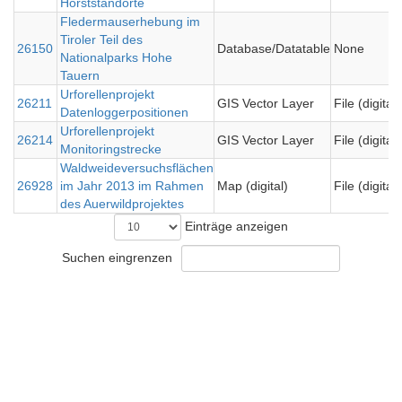
Horststandorte
Fledermauserhebung im
Tiroler Teil des
26150
Database/Datatable
None
Nationalparks Hohe
Tauern
Urforellenprojekt
26211
GIS Vector Layer
File (digital)
Datenloggerpositionen
Urforellenprojekt
26214
GIS Vector Layer
File (digital)
Monitoringstrecke
Waldweideversuchsflächen
26928
im Jahr 2013 im Rahmen
Map (digital)
File (digital)
des Auerwildprojektes
Einträge anzeigen
Suchen eingrenzen