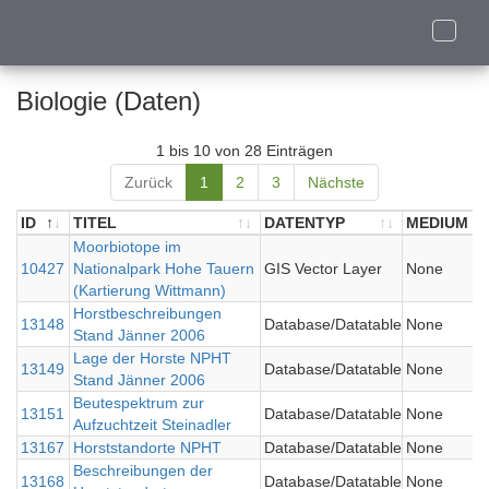
Toggle
naviga
Biologie (Daten)
1 bis 10 von 28 Einträgen
Zurück
1
2
3
Nächste
ID
TITEL
DATENTYP
MEDIUM
ID
TITEL
Moorbiotope im
DATENTYP
MEDIUM
10427
Nationalpark Hohe Tauern
GIS Vector Layer
None
(Kartierung Wittmann)
Horstbeschreibungen
13148
Database/Datatable
None
Stand Jänner 2006
Lage der Horste NPHT
13149
Database/Datatable
None
Stand Jänner 2006
Beutespektrum zur
13151
Database/Datatable
None
Aufzuchtzeit Steinadler
13167
Horststandorte NPHT
Database/Datatable
None
Beschreibungen der
13168
Database/Datatable
None