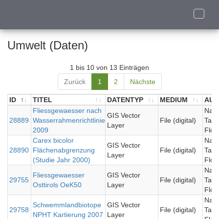
Toggle
naviga
Umwelt (Daten)
1 bis 10 von 13 Einträgen
Zurück
1
2
Nächste
ID
TITEL
DATENTYP
MEDIUM
AUT
ID
TITEL
Fliessgewaesser nach
DATENTYP
MEDIUM
AUT
Nati
GIS Vector
28889
Wasserrahmenrichtlinie
File (digital)
Tauer
Layer
2009
Flor
Carex bicolor
Nati
GIS Vector
28890
Flächenabgrenzung
File (digital)
Tauer
Layer
(Studie Jahr 2000)
Flor
Nati
Fliessgewaesser
GIS Vector
29755
File (digital)
Tauer
Osttirols OeK50
Layer
Flor
Nati
Schwemmlandbiotope
GIS Vector
29758
File (digital)
Tauer
NPHT Kartierung 2007
Layer