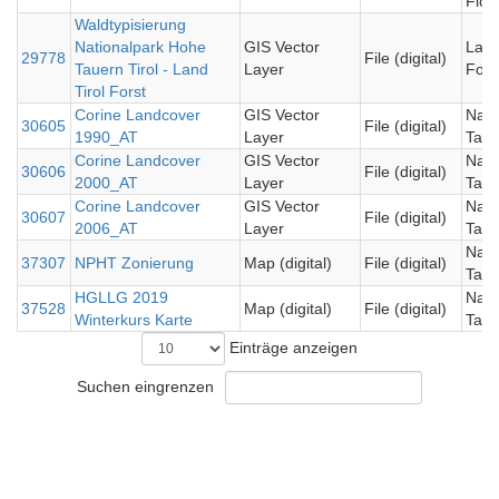
Flor
Waldtypisierung
Nationalpark Hohe
GIS Vector
Land 
29778
File (digital)
Tauern Tirol - Land
Layer
Forst
Tirol Forst
Corine Landcover
GIS Vector
Nati
30605
File (digital)
1990_AT
Layer
Taue
Corine Landcover
GIS Vector
Nati
30606
File (digital)
2000_AT
Layer
Taue
Corine Landcover
GIS Vector
Nati
30607
File (digital)
2006_AT
Layer
Taue
Nati
37307
NPHT Zonierung
Map (digital)
File (digital)
Taue
HGLLG 2019
Nati
37528
Map (digital)
File (digital)
Winterkurs Karte
Taue
Einträge anzeigen
Suchen eingrenzen