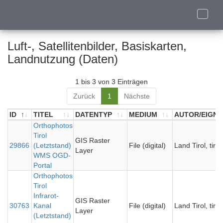
Toggle
naviga
Luft-, Satellitenbilder, Basiskarten,
Landnutzung (Daten)
1 bis 3 von 3 Einträgen
Zurück
1
Nächste
ID
TITEL
DATENTYP
MEDIUM
AUTOR/EIGN
ID
TITEL
Orthophotos
DATENTYP
MEDIUM
AUTOR/EIGN
Tirol
GIS Raster
29866
(Letztstand)
File (digital)
Land Tirol, tiris
Layer
WMS OGD-
Portal
Orthophotos
Tirol
Infrarot-
GIS Raster
30763
Kanal
File (digital)
Land Tirol, tiris
Layer
(Letztstand)