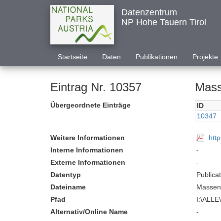
Datenzentrum
NP Hohe Tauern Tirol
Startseite
Daten
Publikationen
Projekte
Eintrag Nr. 10357
Mass
Übergeordnete Einträge
ID
10347
Weitere Informationen
htt
Interne Informationen
-
Externe Informationen
-
Datentyp
Publica
Dateiname
Massen
Pfad
I:\ALL
Alternativ/Online Name
-