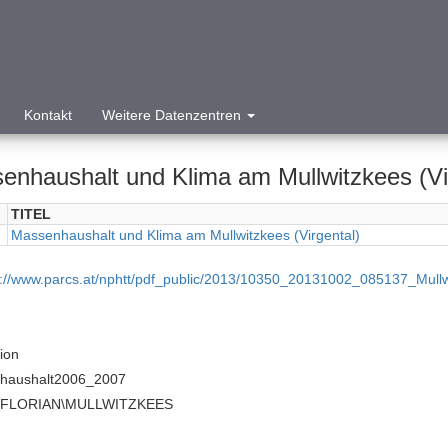
Kontakt
Weitere Datenzentren
enhaushalt und Klima am Mullwitzkees (Vir
TITEL
Massenhaushalt und Klima am Mullwitzkees (Virgental)
p://www.parcs.at/nphtt/pdf_public/2013/10350_20131002_085137_Mull
tion
haushalt2006_2007
E\FLORIAN\MULLWITZKEES