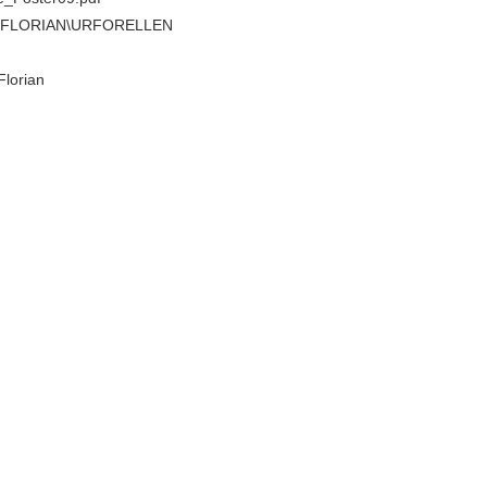
E\FLORIAN\URFORELLEN
Florian