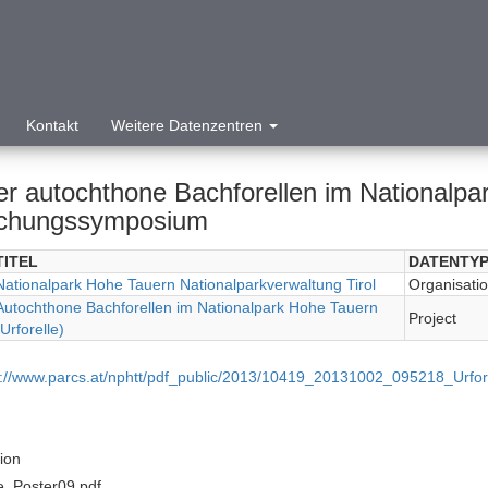
Kontakt
Weitere Datenzentren
er autochthone Bachforellen im Nationalpar
chungssymposium
TITEL
DATENTY
Nationalpark Hohe Tauern Nationalparkverwaltung Tirol
Organisation
Autochthone Bachforellen im Nationalpark Hohe Tauern
Project
(Urforelle)
p://www.parcs.at/nphtt/pdf_public/2013/10419_20131002_095218_Urfor
tion
le_Poster09.pdf