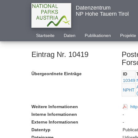
Datenzentrum
NP Hohe Tauern Tirol
Startseite
Daten
Publikationen
Projekte
Eintrag Nr. 10419
Post
Fors
Übergeordnete Einträge
ID
10349
NPHT
Weitere Informationen
htt
Interne Informationen
-
Externe Informationen
-
Datentyp
Publica
Dateiname
Urforel