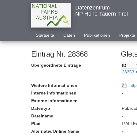
Datenzentrum
NP Hohe Tauern Tirol
Startseite
Daten
Publikationen
Projekte
Eintrag Nr. 28368
Glet
Übergeordnete Einträge
ID
28363
Weitere Informationen
htt
Interne Informationen
-
Externe Informationen
-
Datentyp
Publica
Dateiname
-
Pfad
I:\ALLE
Alternativ/Online Name
-