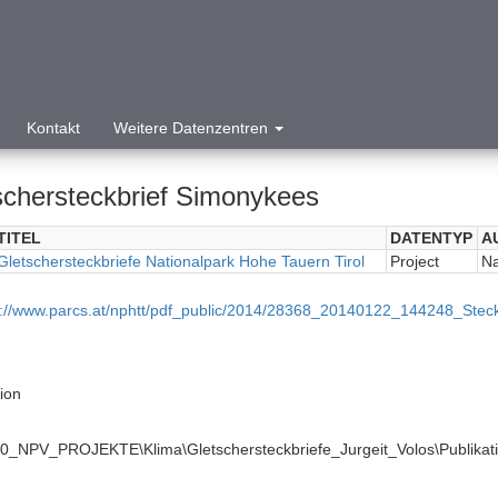
Kontakt
Weitere Datenzentren
schersteckbrief Simonykees
TITEL
DATENTYP
A
Gletschersteckbriefe Nationalpark Hohe Tauern Tirol
Project
Na
p://www.parcs.at/nphtt/pdf_public/2014/28368_20140122_144248_Stec
tion
\0_NPV_PROJEKTE\Klima\Gletschersteckbriefe_Jurgeit_Volos\Publikat