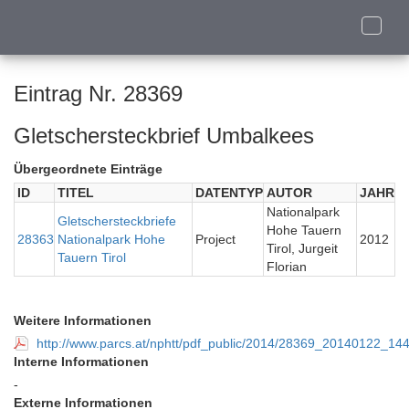
Toggle
naviga
Eintrag Nr. 28369
Gletschersteckbrief Umbalkees
Übergeordnete Einträge
ID
TITEL
DATENTYP
AUTOR
JAHR
Nationalpark
Gletschersteckbriefe
Hohe Tauern
28363
Nationalpark Hohe
Project
2012
Tirol, Jurgeit
Tauern Tirol
Florian
Weitere Informationen
http://www.parcs.at/nphtt/pdf_public/2014/28369_20140122_14
Interne Informationen
-
Externe Informationen