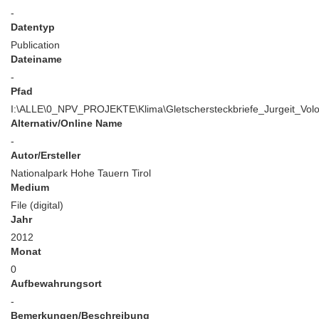
-
Datentyp
Publication
Dateiname
-
Pfad
I:\ALLE\0_NPV_PROJEKTE\Klima\Gletschersteckbriefe_Jurgeit_Volo
Alternativ/Online Name
-
Autor/Ersteller
Nationalpark Hohe Tauern Tirol
Medium
File (digital)
Jahr
2012
Monat
0
Aufbewahrungsort
-
Bemerkungen/Beschreibung