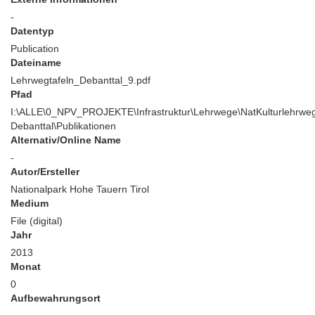
-
Datentyp
Publication
Dateiname
Lehrwegtafeln_Debanttal_9.pdf
Pfad
I:\ALLE\0_NPV_PROJEKTE\Infrastruktur\Lehrwege\NatKulturlehrwe
Debanttal\Publikationen
Alternativ/Online Name
-
Autor/Ersteller
Nationalpark Hohe Tauern Tirol
Medium
File (digital)
Jahr
2013
Monat
0
Aufbewahrungsort