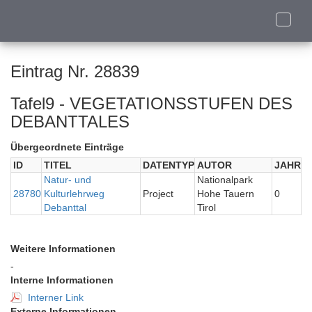
Toggle
naviga
Eintrag Nr. 28839
Tafel9 - VEGETATIONSSTUFEN DES
DEBANTTALES
Übergeordnete Einträge
ID
TITEL
DATENTYP
AUTOR
JAHR
Natur- und
Nationalpark
28780
Kulturlehrweg
Project
Hohe Tauern
0
Debanttal
Tirol
Weitere Informationen
-
Interne Informationen
Interner Link
Externe Informationen