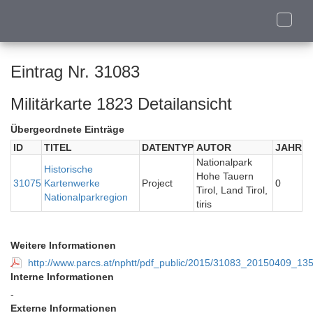
Toggle
naviga
Eintrag Nr. 31083
Militärkarte 1823 Detailansicht
Übergeordnete Einträge
ID
TITEL
DATENTYP
AUTOR
JAHR
Nationalpark
Historische
Hohe Tauern
31075
Kartenwerke
Project
0
Tirol, Land Tirol,
Nationalparkregion
tiris
Weitere Informationen
http://www.parcs.at/nphtt/pdf_public/2015/31083_20150409_1358
Interne Informationen
-
Externe Informationen