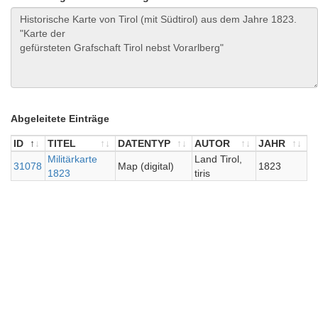
Abgeleitete Einträge
ID
TITEL
DATENTYP
AUTOR
JAHR
ID
TITEL
Militärkarte
DATENTYP
AUTOR
Land Tirol,
JAHR
31078
Map (digital)
1823
1823
tiris