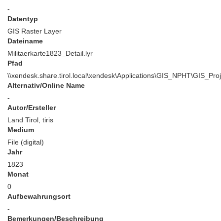
-
Datentyp
GIS Raster Layer
Dateiname
Militaerkarte1823_Detail.lyr
Pfad
\\xendesk.share.tirol.local\xendesk\Applications\GIS_NPHT\GIS_Proj
Alternativ/Online Name
-
Autor/Ersteller
Land Tirol, tiris
Medium
File (digital)
Jahr
1823
Monat
0
Aufbewahrungsort
-
Bemerkungen/Beschreibung