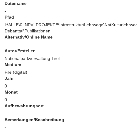
Dateiname
-
Pfad
I:\ALLE\0_NPV_PROJEKTE\Infrastruktur\Lehrwege\NatKulturlehrwe
Debanttal\Publikationen
Alternativ/Online Name
-
Autor/Ersteller
Nationalparkverwaltung Tirol
Medium
File (digital)
Jahr
0
Monat
0
Aufbewahrungsort
-
Bemerkungen/Beschreibung
-