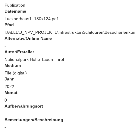
Publication
Dateiname
Lucknerhaus1_130x124.pdf
Pfad
I:\ALLE\0_NPV_PROJEKTE\Infrastruktur\Schitouren\Besucherlenku
Alternativ/Online Name
-
Autor/Ersteller
Nationalpark Hohe Tauern Tirol
Medium
File (digital)
Jahr
2022
Monat
0
Aufbewahrungsort
-
Bemerkungen/Beschreibung
-