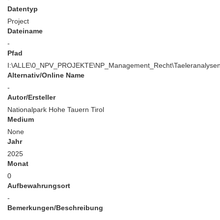
Datentyp
Project
Dateiname
-
Pfad
I:\ALLE\0_NPV_PROJEKTE\NP_Management_Recht\Taeleranalyse
Alternativ/Online Name
-
Autor/Ersteller
Nationalpark Hohe Tauern Tirol
Medium
None
Jahr
2025
Monat
0
Aufbewahrungsort
-
Bemerkungen/Beschreibung