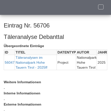
Toggle
naviga
Eintrag Nr. 56706
Täleranalyse Debanttal
Übergeordnete Einträge
ID
TITEL
DATENTYP
AUTOR
JAHR
Täleranalysen im
Nationalpark
56047
Nationalpark Hohe
Project
Hohe
2025
Tauern Tirol - 2025ff
Tauern Tirol
Weitere Informationen
-
Interne Informationen
-
Externe Informationen
-