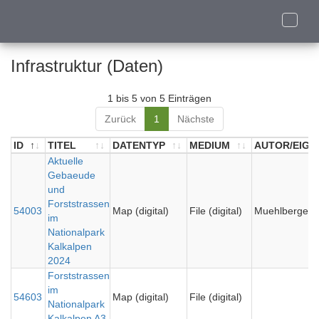
Toggle
naviga
Infrastruktur (Daten)
1 bis 5 von 5 Einträgen
Zurück
1
Nächste
ID
TITEL
DATENTYP
MEDIUM
AUTOR/EIGN
ID
TITEL
Aktuelle
DATENTYP
MEDIUM
AUTOR/EIGN
Gebaeude
und
Forststrassen
54003
Map (digital)
File (digital)
Muehlberger I
im
Nationalpark
Kalkalpen
2024
Forststrassen
im
54603
Map (digital)
File (digital)
Nationalpark
Kalkalpen A3